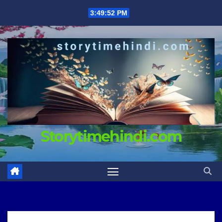
Skip
3:49:53 PM
to
content
Storytimehindi.com