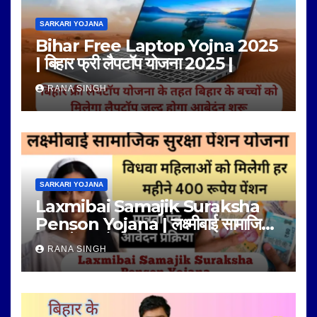
SARKARI YOJANA
Bihar Free Laptop Yojna 2025
| बिहार फ्री लैपटॉप योजना 2025 |
RANA SINGH
SARKARI YOJANA
Laxmibai Samajik Suraksha
Penson Yojana | लक्ष्मीबाई सामाजिक
सुरक्षा पेंशन योजना |
RANA SINGH