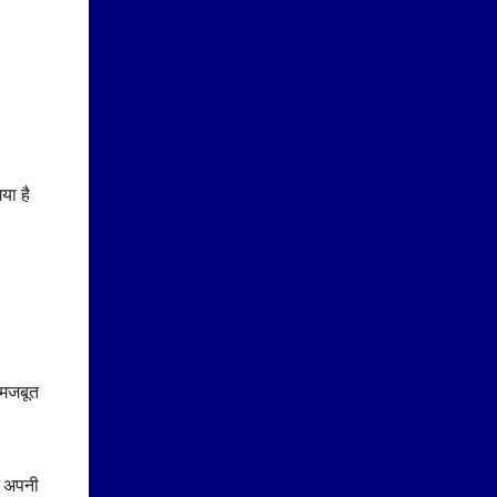
या है
,
ो मजबूत
र अपनी