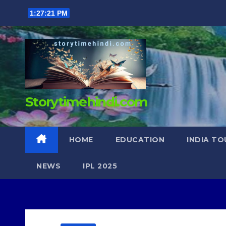
Skip
1:27:23 PM
to
content
Storytimehindi.com
HOME
EDUCATION
INDIA TO
NEWS
IPL 2025