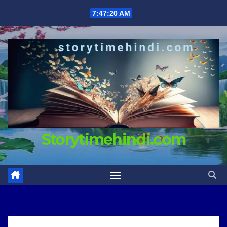
Skip
7:47:21 AM
to
content
Storytimehindi.com