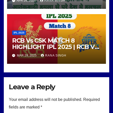
APR 26, 2025
RANA SINGH
IPL 2025
RCB Vs CSK MATCH 8
HIGHLIGHT IPL 2025 | RCB Vs
CSK के आठवा मुकाबला
MAR 29, 2025
RANA SINGH
Leave a Reply
Your email address will not be published.
Required
fields are marked
*