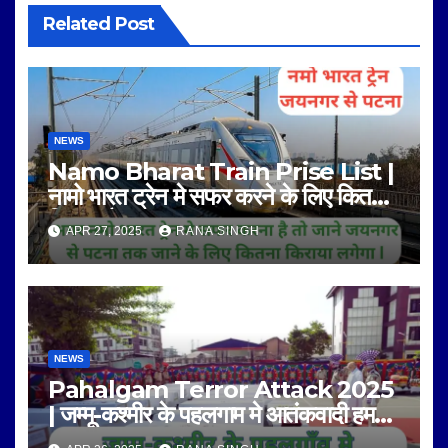
Related Post
NEWS
Namo Bharat Train Prise List |
नामो भारत ट्रेन मे सफर करने के लिए कितना
किराया है |
APR 27, 2025
RANA SINGH
NEWS
Pahalgam Terror Attack 2025
| जम्मू-कश्मीर के पहलगाम मे आतंकवादी हमला
|