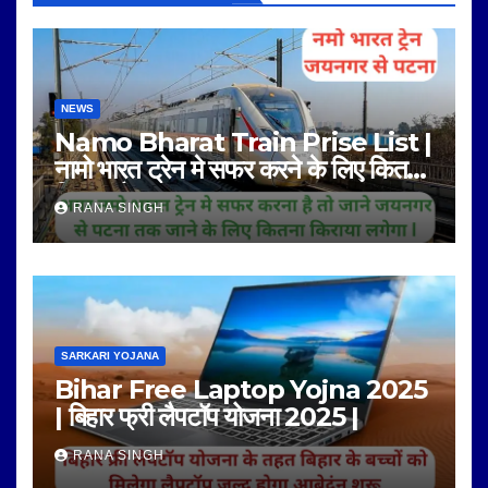
NEWS
Namo Bharat Train Prise List |
नामो भारत ट्रेन मे सफर करने के लिए कितना
किराया है |
RANA SINGH
SARKARI YOJANA
Bihar Free Laptop Yojna 2025
| बिहार फ्री लैपटॉप योजना 2025 |
RANA SINGH