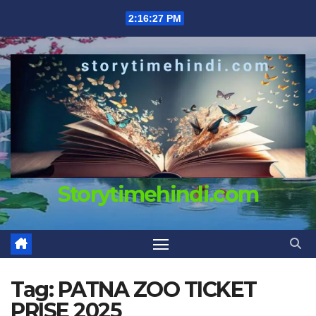
Skip
2:16:28 PM
to
content
Storytimehindi.com
Tag:
PATNA ZOO TICKET
PRISE 2025