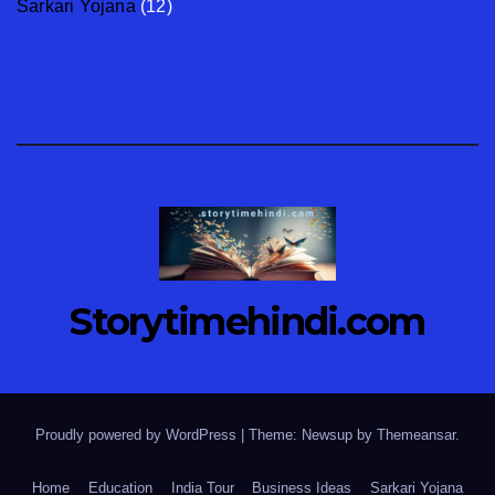
Sarkari Yojana
(12)
Storytimehindi.com
Proudly powered by WordPress
|
Theme: Newsup by
Themeansar
.
Home
Education
India Tour
Business Ideas
Sarkari Yojana