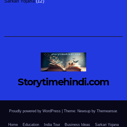
Sarkari Yojana
(12)
Storytimehindi.com
Proudly powered by WordPress
|
Theme: Newsup by
Themeansar
.
Home
Education
India Tour
Business Ideas
Sarkari Yojana