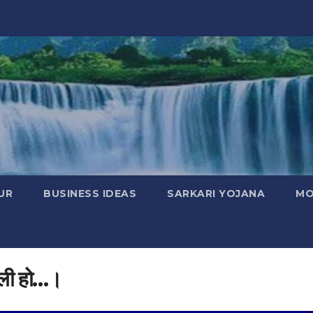
UR
BUSINESS IDEAS
SARKARI YOJANA
MO
तुली हो…।