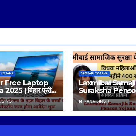
 YOJANA
SARKARI YOJANA
r Free Laptop
Laxmibai Samaj
 2025 | बिहार फ्री
Suraksha Pens
प योजना 2025 |
Yojana | लक्ष्मीबाई स
 SINGH
RANA SINGH
सुरक्षा पेंशन योजना |