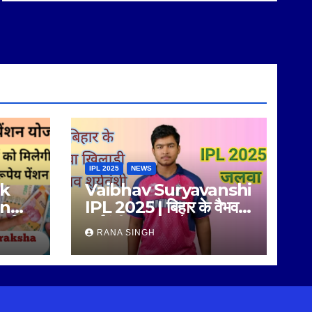
IPL 2025
NEWS
ik
Vaibhav Suryavanshi
on
IPL 2025 | बिहार के वैभव
ामाजिक
सूर्यवंशी का IPL मे जलवा |
RANA SINGH