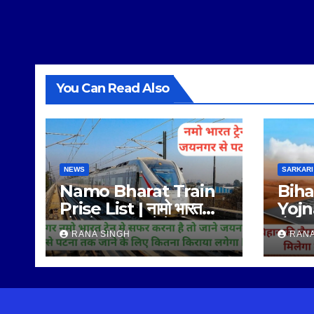
You Can Read Also
NEWS
SARKARI
Namo Bharat Train
Biha
Prise List | नामो भारत
Yojna
ट्रेन मे सफर करने के लिए
लैपटॉ
RANA SINGH
RANA
कितना किराया है |