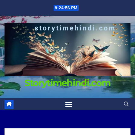
Skip
9:24:57 PM
to
content
Storytimehindi.com