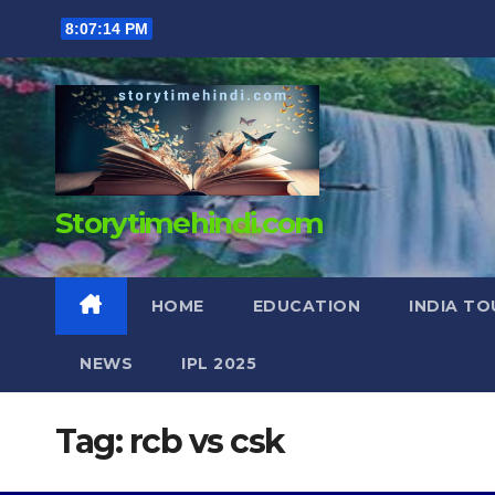
Skip
8:07:15 PM
to
content
Storytimehindi.com
HOME
EDUCATION
INDIA TO
NEWS
IPL 2025
Tag:
rcb vs csk