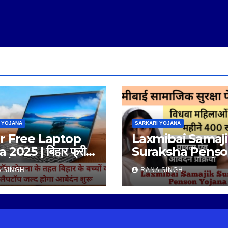
 YOJANA
SARKARI YOJANA
r Free Laptop
Laxmibai Samaj
 2025 | बिहार फ्री
Suraksha Pens
प योजना 2025 |
Yojana | लक्ष्मीबाई स
 SINGH
RANA SINGH
सुरक्षा पेंशन योजना |