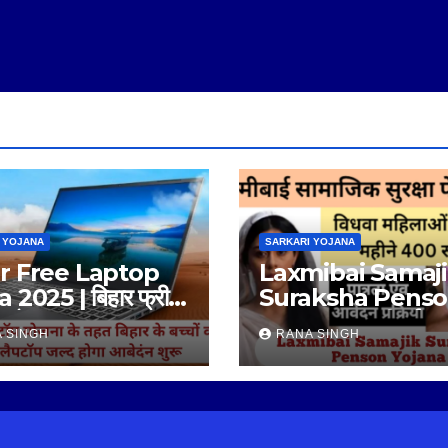
 YOJANA
SARKARI YOJANA
r Free Laptop
Laxmibai Samaj
 2025 | बिहार फ्री
Suraksha Pens
प योजना 2025 |
Yojana | लक्ष्मीबाई स
 SINGH
RANA SINGH
सुरक्षा पेंशन योजना |