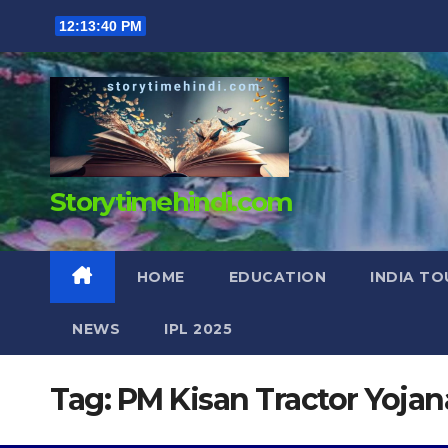
Skip
12:13:41 PM
to
content
Storytimehindi.com
HOME
EDUCATION
INDIA TO
NEWS
IPL 2025
Tag:
PM Kisan Tractor Yojan