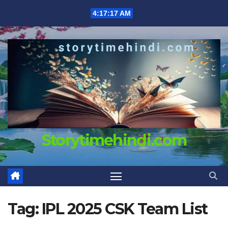
Skip
4:17:17 AM
to
content
Storytimehindi.com
Tag:
IPL 2025 CSK Team List