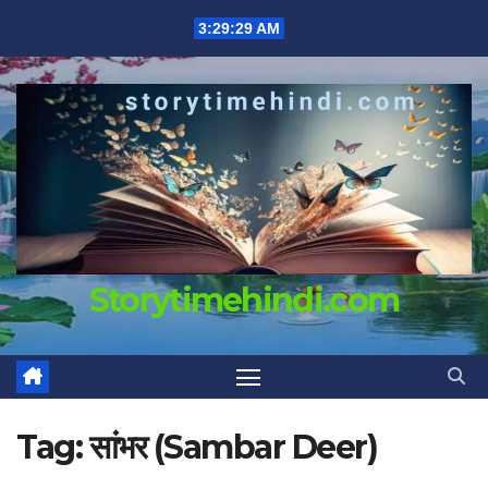
Skip
3:29:29 AM
to
content
Storytimehindi.com
Tag:
सांभर (Sambar Deer)