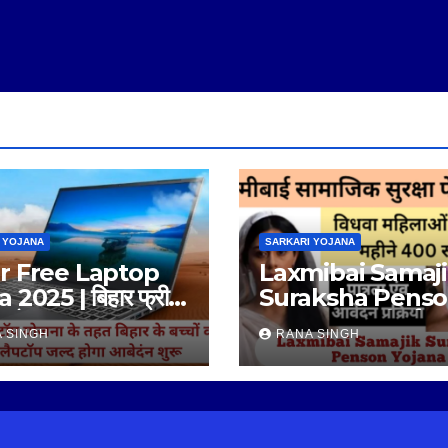
 YOJANA
SARKARI YOJANA
r Free Laptop
Laxmibai Samaj
 2025 | बिहार फ्री
Suraksha Pens
प योजना 2025 |
Yojana | लक्ष्मीबाई स
 SINGH
RANA SINGH
सुरक्षा पेंशन योजना |