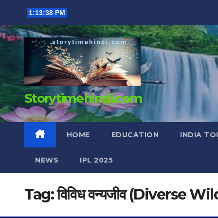
Skip
1:13:39 PM
to
content
Storytimehindi.com
HOME
EDUCATION
INDIA TO
NEWS
IPL 2025
Tag:
विविध वन्यजीव (Diverse Wil